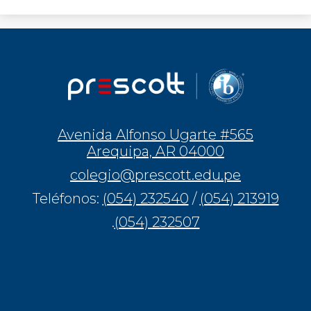
Avenida Alfonso Ugarte #565
Arequipa, AR 04000
colegio@prescott.edu.pe
Teléfonos:
(054) 232540
/
(054) 213919
.
(054) 232507