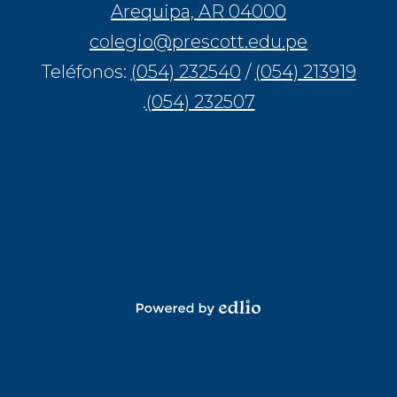
Arequipa, AR 04000
colegio@prescott.edu.pe
Teléfonos:
(054) 232540
/
(054) 213919
.
(054) 232507
Powered by Edlio