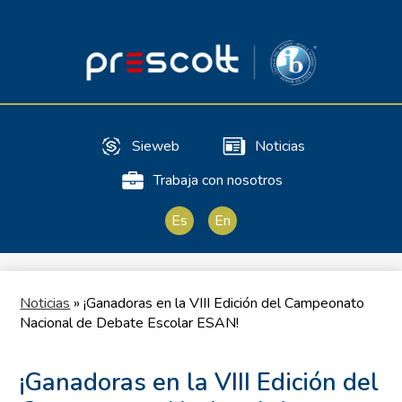
Skip
to
main
content
Nuestro Colegio
Sieweb
Noticias
Propuesta Educativa
Trabaja con nosotros
Useful
Bachillerato Internacional
Links
Es
En
Internacionalización
Cambridge
Noticias
»
¡Ganadoras en la VIII Edición del Campeonato
Vida Escolar
Nacional de Debate Escolar ESAN!
Admisión
¡Ganadoras en la VIII Edición del